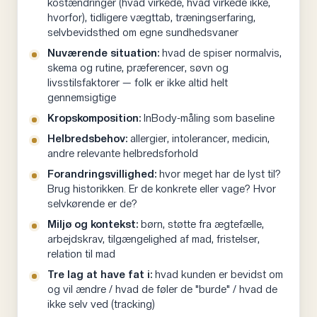
kostændringer (hvad virkede, hvad virkede ikke,
MÅLET KAN HAVE MANGE FORMER
opgaver der er gjort lettere — er det her vi italesætter
hvorfor), tidligere vægttab, træningserfaring,
Det kan være en anden kropskomposition, et lavere
selvbevidsthed om egne sundhedsvaner
ambivalens. Ikke som en bebrejdelse, men som en
medicinforbrug, bedre daglig funktion, eller et sundere
Nuværende situation:
hvad de spiser normalvis,
åben observation:
det vi prøver på, ser ikke ud til at
forhold til mad. Det er vigtigt at få afdækket hvad det
skema og rutine, præferencer, søvn og
være vigtigt nok for dig lige nu til at du gennemfører
livsstilsfaktorer — folk er ikke altid helt
reelle mål er, fordi det former alt det vi gør
det, og det er en helt valid konklusion.
gennemsigtige
efterfølgende. Et mål om at "leve sundere" giver andre
Kropskomposition:
InBody-måling som baseline
Det er også her vi undersøger om der er andre veje til
tiltag end et specifikt vægttabsmål.
Helbredsbehov:
allergier, intolerancer, medicin,
kundens egentlige mål. Hvis det underliggende mål er
andre relevante helbredsforhold
at leve sundere snarere end specifikt at tabe sig, kan
SMART-FORMULERINGEN
Forandringsvillighed:
hvor meget har de lyst til?
vi måske komme i mål via mere bevægelse og træning
Ikke et skema vi udfylder for skemaets skyld — den
Brug historikken. Er de konkrete eller vage? Hvor
fremfor kostændringer. Det skal vi være villige til at
fungerer som en filtrering. Hvis målet ikke kan gøres
selvkørende er de?
se, fremfor at blive ved med at presse den ene vej der
specifikt, målbart og tidsbestemt, ved vi heller ikke
Miljø og kontekst:
børn, støtte fra ægtefælle,
har vist sig at være lukket.
hvornår vi er færdige.
arbejdskrav, tilgængelighed af mad, fristelser,
relation til mad
Tre lag at have fat i:
hvad kunden er bevidst om
Vigtigt:
En person der vil tabe sig 10 kg,
og vil ændre / hvad de føler de "burde" / hvad de
men ikke vil ændre på fredag aften, har en
ikke selv ved (tracking)