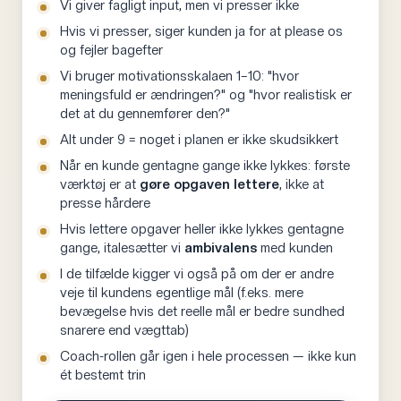
som har svært ved at forholde sig til hvad det reelt
Vi giver fagligt input, men vi presser ikke
betyder. Vi kan også hjælpe med at give et billede af
Hvis vi presser, siger kunden ja for at please os
hvordan måltiderne kan fordeles ud over dagen. Det
og fejler bagefter
er en form for kostplan, men ikke et regelsæt vi
Vi bruger motivationsskalaen 1–10: "hvor
meningsfuld er ændringen?" og "hvor realistisk er
forventer fulgt slavisk.
det at du gennemfører den?"
Det vi gør i langt højere grad er at coache på
Alt under 9 = noget i planen er ikke skudsikkert
kundens nuværende livsstil. Det er derfor vi har brug
Når en kunde gentagne gange ikke lykkes: første
for det indblik i deres liv som vi beder om i trin 2. Når
værktøj er at
gøre opgaven lettere
, ikke at
presse hårdere
vi kender det reelle billede, kan vi gå ind og lave
mindre justeringer der lander — fremfor at insistere på
Hvis lettere opgaver heller ikke lykkes gentagne
gange, italesætter vi
ambivalens
med kunden
større omvæltninger der falder.
I de tilfælde kigger vi også på om der er andre
Tracking er et redskab — ikke et mål i sig selv. Det er
veje til kundens egentlige mål (f.eks. mere
bevægelse hvis det reelle mål er bedre sundhed
ikke noget kunden skal gøre for evigt. Vi bruger det
snarere end vægttab)
fordi det skaber en hurtig og konkret læring om hvad
Coach-rollen går igen i hele processen — ikke kun
kunden faktisk indtager, og fordi det giver et fagligt
ét bestemt trin
fundament at træffe bedre valg ud fra senere.