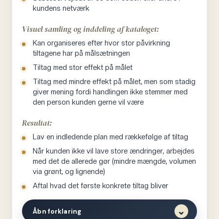
Rigtig mange bliver overrasket over hvad et reelt
kundens netværk
regnskab viser. Det er ikke fordi de lyver. Det er fordi
mavefornemmelsen og det faktiske kalorieindtag
Visuel samling og inddeling af kataloget:
sjældent matcher.
Kan organiseres efter hvor stor påvirkning
tiltagene har på målsætningen
VORES ADFÆRD I DENNE FASE
Tiltag med stor effekt på målet
Når vi når igennem dataindsamlingen, står vi med en
Tiltag med mindre effekt på målet, men som stadig
hel del information. Det afgørende er at vi sætter os
giver mening fordi handlingen ikke stemmer med
den person kunden gerne vil være
ind i hvad kunden selv mener er vigtigt — det kan
godt være at vi skal hjælpe dem til at forstå noget
Resultat:
andet på sigt, men her og nu handler det også om at
Lav en indledende plan med rækkefølge af tiltag
opbygge relation. Vores overordnede spørgsmål er:
Når kunden ikke vil lave store ændringer, arbejdes
hvad betyder mest for dem, og hvor klar, villig og i
med det de allerede gør (mindre mængde, volumen
stand til er de til at lave både en specifik forandring
via grønt, og lignende)
og forandringer generelt.
Aftal hvad det første konkrete tiltag bliver
I denne fase er vores adfærd som coach lige så
⌄
Åbn forklaring
vigtig som hvad vi får at vide. Vi udviser empati og