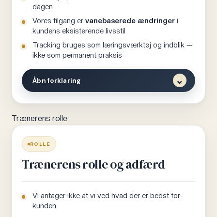
dagen
Vores tilgang er
vanebaserede ændringer
i
kundens eksisterende livsstil
Tracking bruges som læringsværktøj og indblik —
ikke som permanent praksis
⌄
Åbn forklaring
Vores grundlæggende tilgang til kostvejledning er at
Trænerens rolle
vi arbejder med kundens livsstil som den er, og laver
vanebaserede ændringer derfra. Vi er ikke
ROLLE
interesseret i at lave detaljerede kostplaner som
kunden skal følge hver dag — det er urealistisk, og
Trænerens rolle og adfærd
kunden bliver ikke i det over tid.
Vi laver gerne kosteksempler og giver opskrifter,
Vi antager ikke at vi ved hvad der er bedst for
særligt til kunder der aldrig har spist sundt før og
kunden