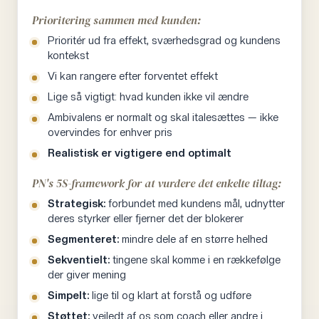
Prioritering sammen med kunden:
Fra dårligst til bedst:
Verbal genfortælling fra hukommelsen →
Prioritér ud fra effekt, sværhedsgrad og kundens
kontekst
Billeder/noter efter hvert måltid → App-
tracking uden afvejning → App-tracking
Vi kan rangere efter forventet effekt
med billede-baseret AI-estimat →
App-
Lige så vigtigt: hvad kunden ikke vil ændre
tracking med afvejning i gram
Ambivalens er normalt og skal italesættes — ikke
overvindes for enhver pris
Realistisk er vigtigere end optimalt
Jo mere i tvivl kunden er om hvor deres overflødige
kalorier kommer fra, jo længere op ad skalaen skal vi
PN's 5S-framework for at vurdere det enkelte tiltag:
bevæge os. Der er rigtig mange skjulte kalorier man
Strategisk:
forbundet med kundens mål, udnytter
ikke ser, hvis man ikke vejer.
deres styrker eller fjerner det der blokerer
Segmenteret:
mindre dele af en større helhed
En særlig kategori er kunder der kommer ind med
Sekventielt:
tingene skal komme i en rækkefølge
oplevelsen af "jeg kan ikke tabe mig, jeg har skåret alt
der giver mening
væk". Hvis de ikke har prøvet at tracke, er det det
Simpelt:
lige til og klart at forstå og udføre
første vi får dem til — ikke for evigt, men som en test.
Støttet:
vejledt af os som coach eller andre i