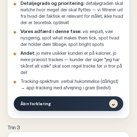
konflikt mellem mål og indsats. Det skal
Detaljegrads og prioritering:
detaljegraden skal
italesættes nu — ikke om tre måneder.
matche hvor meget der skal flyttes — vi filtrerer ud
fra hvad der faktisk er relevant for målet, ikke hvad
der er teoretisk optimalt
ROLLER I FORLØBET
Vores adfærd i denne fase:
vis empati, vær
nysgerrig, spot what makes them tick, spot hvad
Vi italesætter også vores egen rolle: vi laver planen, vi
der holder dem tilbage, spot bright spots
sparrer, vi justerer. Kunden eksekverer. Det er en
Andet:
jo mere usikker kunden er på kalorier, jo
fælles proces — men vi spiser ikke for dem.
mere præcist trackes — kunder der siger "jeg har
skåret alt væk" skal som regel tracke før vi tror på
det
Tracking-spektrum: verbal hukommelse (dårligst)
→ app-tracking med afvejning i gram (bedst)
⌄
Åbn forklaring
Dette trin er ofte hvor kostvejledning går galt — fordi
Trin 3
det fristes til at springe over. Vi får et mål, vi laver en