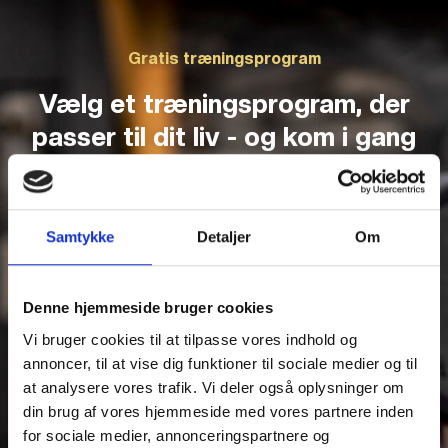
Gratis træningsprogram
Vælg et træningsprogram, der
passer til dit liv - og kom i gang
allerede i denne uge
Få adgang til vores træningsapp med programmer baseret
Samtykke
Detaljer
Om
på erfaring fra over 5.000 årlige sessioner – lavet til helt
almindelige danskere.
Denne hjemmeside bruger cookies
Det får du adgang til:
Vi bruger cookies til at tilpasse vores indhold og
annoncer, til at vise dig funktioner til sociale medier og til
Vælg hvor mange dage om ugen du kan træne - og få et
program, der passer til det.
at analysere vores trafik. Vi deler også oplysninger om
din brug af vores hjemmeside med vores partnere inden
Vejledning med videoer, billeder og tekst, så du altid ved,
for sociale medier, annonceringspartnere og
hvad du skal gøre.