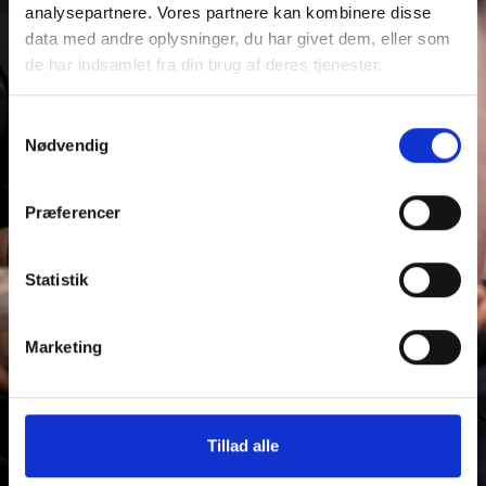
analysepartnere. Vores partnere kan kombinere disse
Er du i tvivl? De første 30 dage kan du skrive
gratis
til
data med andre oplysninger, du har givet dem, eller som
os direkte i app'en.
de har indsamlet fra din brug af deres tjenester.
Adgang til øvelsesbibliotek, træningslog og mulighed for
Samtykkevalg
at lave dine egne programmer.
Nødvendig
Udfyld vores formular:
Præferencer
Navn
Statistik
E-mail
Marketing
Tillad alle
Få adgang