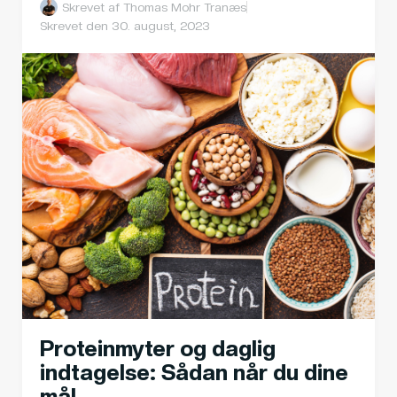
Skrevet af
Thomas Mohr Tranæs
Skrevet den
30. august, 2023
Proteinmyter og daglig
indtagelse: Sådan når du dine
mål