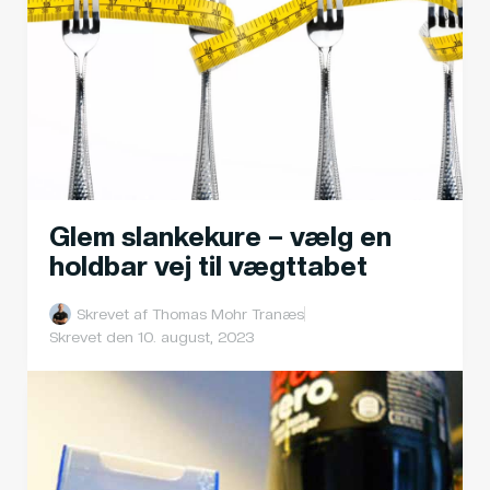
Glem slankekure – vælg en
holdbar vej til vægttabet
Skrevet af
Thomas Mohr Tranæs
Skrevet den
10. august, 2023