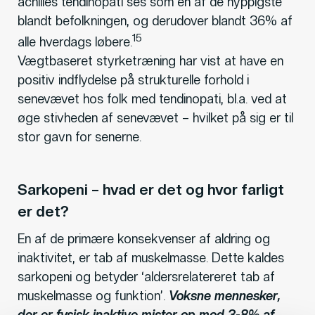
achilles tendinopati ses som en af de hyppigste
blandt befolkningen, og derudover blandt 36% af
15
alle hverdags løbere.
Vægtbaseret styrketræning har vist at have en
positiv indflydelse på strukturelle forhold i
senevævet hos folk med tendinopati, bl.a. ved at
øge stivheden af senevævet – hvilket på sig er til
stor gavn for senerne.
Sarkopeni – hvad er det og hvor farligt
er det?
En af de primære konsekvenser af aldring og
inaktivitet, er tab af muskelmasse. Dette kaldes
sarkopeni og betyder ‘aldersrelatereret tab af
muskelmasse og funktion’.
Voksne mennesker,
der er fysisk inaktive mister op mod 3-8% af