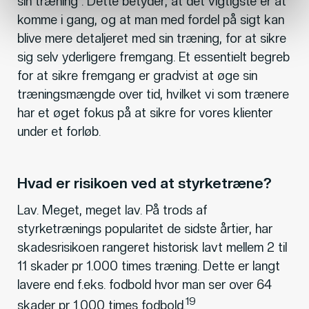
sin træning . Dette betyder, at det vigtigste er at
komme i gang, og at man med fordel på sigt kan
blive mere detaljeret med sin træning, for at sikre
sig selv yderligere fremgang. Et essentielt begreb
for at sikre fremgang er gradvist at øge sin
træningsmængde over tid, hvilket vi som trænere
har et øget fokus på at sikre for vores klienter
under et forløb.
Hvad er risikoen ved at styrketræne?
Lav. Meget, meget lav. På trods af
styrketrænings popularitet de sidste årtier, har
skadesrisikoen rangeret historisk lavt mellem 2 til
11 skader pr 1.000 times træning. Dette er langt
lavere end f.eks. fodbold hvor man ser over 64
19
skader pr 1.000 times fodbold.