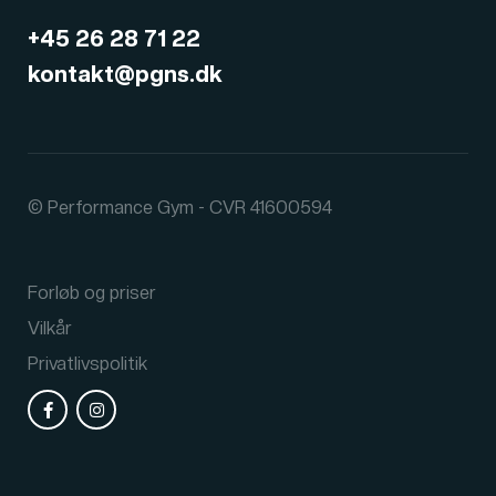
+45 26 28 71 22
kontakt@pgns.dk
© Performance Gym - CVR 41600594
Forløb og priser
Vilkår
Privatlivspolitik