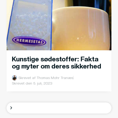
Kunstige sødestoffer: Fakta
og myter om deres sikkerhed
Skrevet af
Thomas Mohr Tranæs
Skrevet den
5. juli, 2023