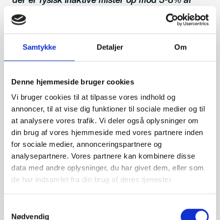
deres muskelmasse hvert årti efter de er fyldt
16
30
.
Det er i sig selv tankevækkende, men det kan
Samtykke
Detaljer
Om
heldigvis modarbejdes effektivt bl.a. med
styrketræning. Vi bør bestræbe os på at forsinke
sarkopeni så meget som muligt, så vi fortsat kan
Denne hjemmeside bruger cookies
leve et langt liv med styrke og funktion i vores
Vi bruger cookies til at tilpasse vores indhold og
kroppe. Ved at engagere sig i styrketræning, og
annoncer, til at vise dig funktioner til sociale medier og til
få tilstrækkeligt protein i sin kost, kan man sænke
at analysere vores trafik. Vi deler også oplysninger om
din brug af vores hjemmeside med vores partnere inden
tab af muskelmasse og styrke, hvor risikoen for
for sociale medier, annonceringspartnere og
de følgende konsekvenser dermed også sænkes
analysepartnere. Vores partnere kan kombinere disse
17
markant.
data med andre oplysninger, du har givet dem, eller som
de har indsamlet fra din brug af deres tjenester.
Hvor meget styrketræning skal jeg
Samtykkevalg
lave?
Nødvendig