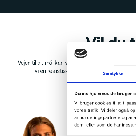
Vil du
Vejen til dit mål kan virke uoverskuelig, og vi s
vi en realistisk plan, så resten af vejen m
Samtykke
Denne hjemmeside bruger c
Vi bruger cookies til at tilpas
vores trafik. Vi deler også 
annonceringspartnere og anal
dem, eller som de har indsaml