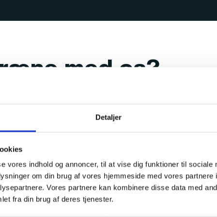
 træne med os?
tår klar til at hjælpe dig gennem hele processen. Sammen 
od et bæredygtigt resultat bliver overkommelige, målretted
Detaljer
Kontakt os her
ookies
se vores indhold og annoncer, til at vise dig funktioner til sociale
oplysninger om din brug af vores hjemmeside med vores partnere i
ysepartnere. Vores partnere kan kombinere disse data med andr
et fra din brug af deres tjenester.