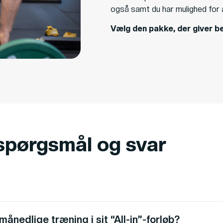
også samt du har mulighed for 
Vælg den pakke, der giver be
 spørgsmål og svar
månedlige træning i sit “All-in”-forløb?