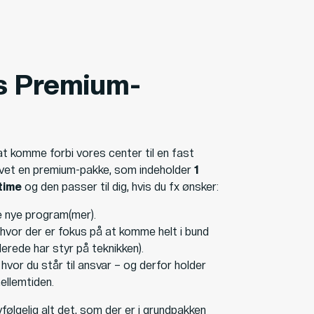
s Premium-
at komme forbi vores center til en fast
lavet en premium-pakke, som indeholder
1
time
og den passer til dig, hvis du fx ønsker:
e nye program(mer).
hvor der er fokus på at komme helt i bund
lerede har styr på teknikken).
hvor du står til ansvar – og derfor holder
mellemtiden.
ølgelig alt det, som der er i grundpakken