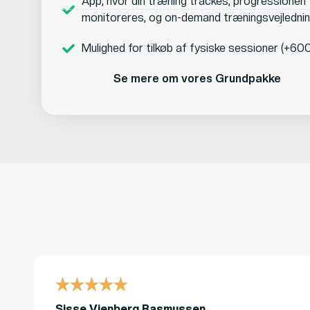
App, hvor din træning trackes, progressionen
monitoreres, og on-demand træningsvejledni
Mulighed for tilkøb af fysiske sessioner (+600 
Se mere om vores Grundpakke
Sisse Vienberg Rasmussen