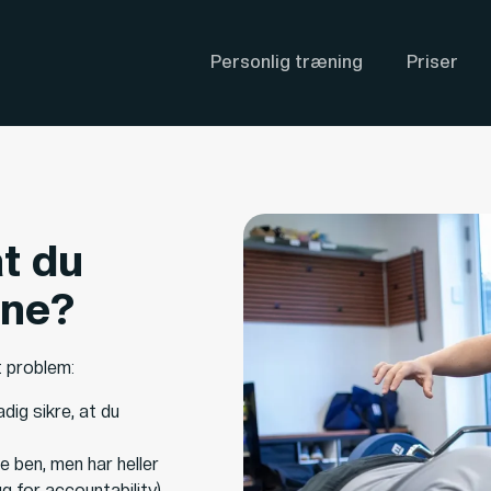
Personlig træning
Priser
at du
ine?
t problem:
dig sikre, at du
ne ben, men har heller
g for accountability).