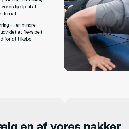
vores hjælp til at
e den ud.”
ring – i en mindre
udviklet et fleksibelt
 for at tilkøbe
ælg en af vores pakker