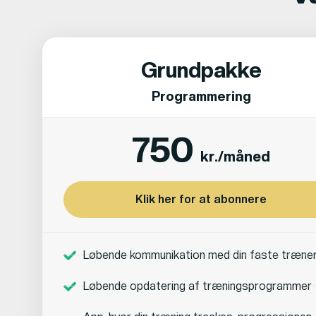
Grundpakke
Programmering
750
kr./måned
Klik her for at abonnere
Løbende kommunikation med din faste træne
Løbende opdatering af træningsprogrammer