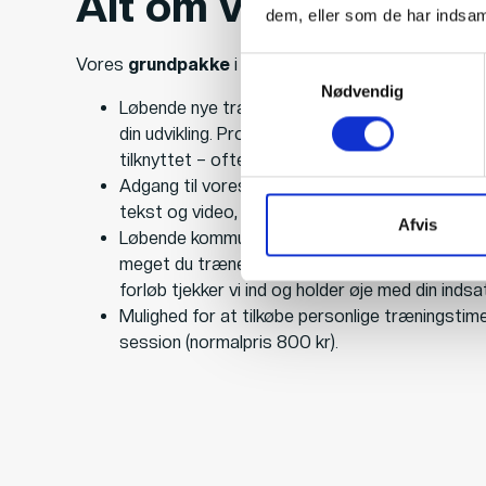
Alt om vores Grund
dem, eller som de har indsaml
Vores
grundpakke
i vores programmerings forløb i
Samtykkevalg
Nødvendig
Løbende nye træningsprogrammer, tilpasset dit
din udvikling. Programmerne udarbejdes af den
tilknyttet – ofte den træner, du allerede har ha
Adgang til vores egen app, hvor du kan se dit p
tekst og video, logføre din træning, skrive me
Afvis
Løbende kommunikation med din træner. Vi kan 
meget du træner, og hvordan din progression fo
forløb tjekker vi ind og holder øje med din indsa
Mulighed for at tilkøbe personlige træningstime
session (normalpris 800 kr).