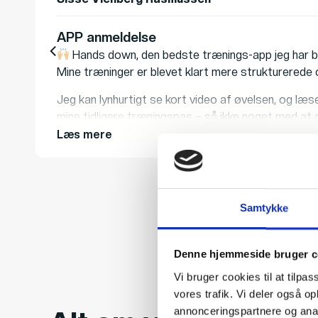
APP anmeldelse
Hands down, den bedste trænings-app jeg har 
Mine træninger er blevet klart mere strukturerede
Jeg kan lynhurtigt se kort video af øvelsen, og læ
mine tidligere træningspas – så ikke noget med at 
Læs mere
Normalt er fitnesscentrene et rent kaos at være i t
tryk, kan app’en foreslå mig en anden øvelse, som
Jeg manglende viiiiiiiiirkelig en app som denne, da 
fitnesscenteret på bagen
Samtykke
Brugervenlig, giver overblik, skaber struktur, et l
Denne hjemmeside bruger c
Vi bruger cookies til at tilpas
vores trafik. Vi deler også 
annonceringspartnere og anal