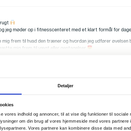
brugt
 og jeg møder op i fitnesscenteret med et klart formål for d
se mig frem til hvad den træner og hvordan jeg udfører øvelsen
gætte mig frem til vægt eller gentagelser
il tider, fordi man skal stå i kø og vente på maskinerne (nobod
 træner samme muskelgruppe – og den foreslår ikke kun 1 øve
jeg startede med at træne, men kan i den grad heller ikke undvær
Detaljer
ærerigt og forpligtende træningsværktøj – JA TAK!
ookies
se vores indhold og annoncer, til at vise dig funktioner til sociale
oplysninger om din brug af vores hjemmeside med vores partnere i
ysepartnere. Vores partnere kan kombinere disse data med andr