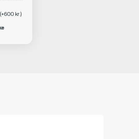
(+600 kr.)
ke
Ulla Schiel