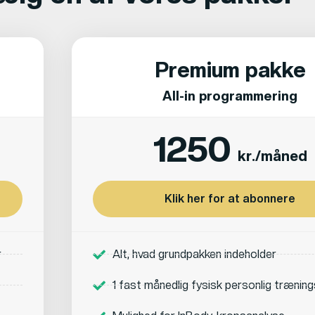
Premium pakke
All-in programmering
1250
kr./måned
Klik her for at abonnere
r
Alt, hvad grundpakken indeholder
1 fast månedlig fysisk personlig trænin